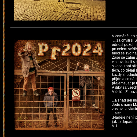
Víceméně jen př
... za chvíli si
odnesl požehna
po celém světě
moci se zvolna 
Zase se zabíjí
v souvislosti s 
s kosou
ani ni
těch,
co dělají 
každý zhodnotí
přijde
a co nám
přejeme, ať je 
A díky za všec
V úctě - Znouz
...a snad jen m
Jede s námi Ma
zastavit a vlas
...ale:
„Naděje není t
jak to dopadne
V. H.