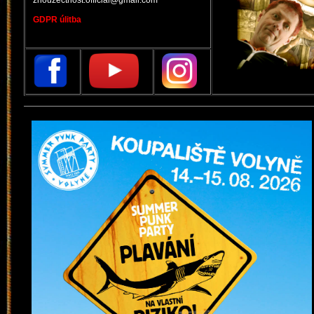
znouzectnost.official@gmail.com
GDPR úlitba