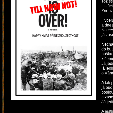
Tož šť
...s úc
Znouz
...vče
a dne
Na ces
já za
Nechal
do but
pušku 
k čemu
Já jed
já jed
o Ván
A tak 
já bud
poslo
a zase
Já jed
A jest