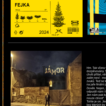
Hm. Tak včera 
dozpěvovány. S
chvíli přišel, 
zatím neví - m
zvuků. Teď se 
na jaře fináln
člověk. Nejen, 
odpustil nám i 
Jen nám pak kaž
nouze ctnost". 
Tohle je on. Je
bez kterých by 