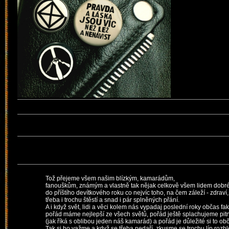
Tož přejeme všem našim blízkým, kamarádům,
fanouškům, známým a vlastně tak nějak celkově všem lidem dobré
do příštího devítkového roku co nejvíc toho, na čem záleží - zdraví
třeba i trochu štěstí a snad i pár splněných přání.
A i když svět, lidi a věci kolem nás vypadaj poslední roky občas fa
pořád máme nejlepší ze všech světů, pořád ještě splachujeme pi
(jak říká s oblibou jeden náš kamarád) a pořád je důležité si to ob
Tak si ho važme a když se třeba nedaří, zkusme se trochu líp rozh