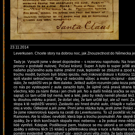
23.11.2014
Leverkusen. Chcete story na dobrou noc, jak Znouzectnost do Německa je
Tady je. Vyrazili jsme v deset dopoledne – s rezervou napohodu. Na hranic
provoz v podstatě nulovej. Počasí krásný. Super. A bylo to super ještě a
našeho půjčeného auta náhle změnil zvuk, teploměr se zbláznil a zpod kap
trochu modlit, bychom byli blízko sjezdu, neb riskovat diskusi s Kobrou
spíš vlastní setrvačností. Taky už nebrzdilo vůbec a motor chcípnul - do
stálo, že nejbližší ves je 4km daleko. Jelikož autům rozumím jako koza pet
co nás po vystoupení z auta zarazilo bylo, že úplně celá pravá strana
všechny, kdo za námi třeba i jen chvíli jeli. No a další hnědá sračka se vyv
sajrajt, co tam určitě být nemá, tekl a tekl, jako by nikdy neměl přestat 
tu dlouhou měrku a pravil, že došel olej, že tam určitě byl, ale už není. Za
stopa k té nejbližší vesnici. Zastavilo asi hned druhé auto, chlapík v na
olej a vodu. Odkejval a jeli jsme. První jeho otázka byla, jestli jsme Poláci
že jsme rokenrolová kapela na cestě do Leverkusenu. To už pookřál víc než 
Ramones. Ale to vůbec nevěděl, která bije a trochu posmutněl. Ale stejně b
zpátky, že v těch končinách stopaře moc neberou - a že pokud mne něk
lidé vymřeli. Kdepak. Poděkoval jsem, hluboce se mu uklonil a on odfrčel. 
zpátky s vidinou těch 15 kiláků s pětilitrovkou oleje v ruce a flaškama
poměry evidentně "alternativní" pár - jejich první věta zněla, že tady stopa