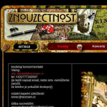
Novinky
Koncerty
4073618
booking/ koncert kontakt
Viking:
znc_kontakt@seznam.cz
tel: +420777160597
(je lepší napsat email, nebo sms -nemůžeme
zaručit,
že telefon je pokaždé dostupný)
ostatní kapelní záležitosti:
sisrec@seznam.cz
úlitba socmédiím: