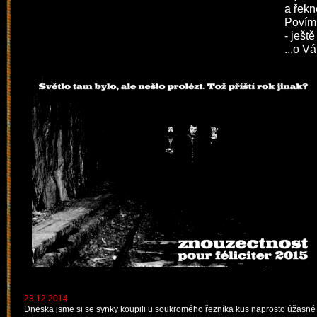
a řekn
Povím:
- ješt
...o V
23.12.2014
Dneska jsme si se synky koupili u soukromého řezníka kus naprosto úžasné 