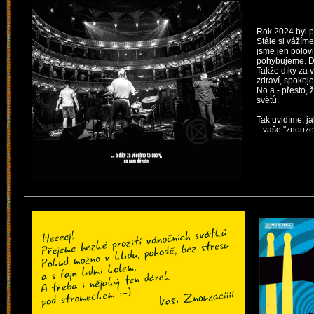
Rok 2024 byl p
Stále si vážím
jsme jen polov
pohybujeme. Dr
Takže díky za 
zdraví, spokoje
No a - přesto, 
světů.
Tak uvidíme, ja
...vaše "znouze