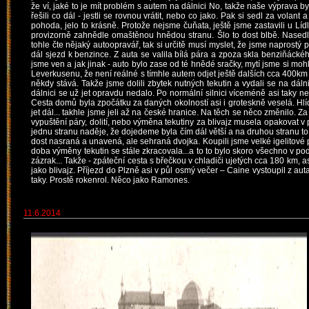
že ví, jaké to je mít problém s autem na dálnici No, takže naše výprava by
řešili co dál - jestli se rovnou vrátit, nebo co jako. Pak si sedl za volan
pohoda, jelo to krásně. Protože nejsme čuňata, ještě jsme zastavili u Lídl
provizorně zahnědle omaštěnou hnědou stranu. Šlo to dost blbě. Nasedlo 
tohle čte nějaký autoopravář, tak si určitě musí myslet, že jsme naprostý p
dál sjezd k benzince. Z auta se valila bílá pára a zpoza skla benziňáckého
jsme ven a jak jinak - auto bylo zase od té hnědé sračky, mytí jsme si moh
Leverkusenu, že není reálné s tímhle autem odjet ještě dalších cca 400km t
někdy stává. Takže jsme dolili zbytek nutných tekutin a vydali se na dál
dálnici se už jet opravdu nedalo. Po normální silnici víceméně asi taky ne
Cesta domů byla zpočátku za daných okolností asi i groteskně veselá. Hlída
jet dál... takhle jsme jeli až na české hranice. Na těch se něco změnilo. 
vypuštění páry, dolití, nebo výměna tekutiny za blivajz musela opakovat v 
jednu stranu naděje, že dojedeme byla čím dál větší a na druhou stranu to 
dost nasraná a unavená, ale sehraná dvojka. Koupili jsme velké igelitové 
doba výměny tekutin se stále zkracovala...a to to bylo skoro všechno v pod
zázrak... Takže - zpáteční cesta s břečkou v chladiči ujetých cca 180 km, asi 1
jako blivajz. Příjezd do Plzně asi v půl osmý večer – Caine vystoupil z auta
taky. Prostě rokenrol. Něco jako Ramones.
11.6.2014