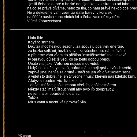
- jestli třeba to dobré a hezké není jen kousek stranou od toho,
na co se právě díváme, nebo za tím, co nám právě někdo cpe před
No a děkujeme vám všem za další barevný korálek
na šňůře našich koncertních let a třeba zase někdy někde.
V úctě Znouzectnost.
Hola lidé
Když to shrnem...
Díky za moc hezkou sezonu, za spoustu pozitivní energie,
za hezká setkání, hezká slova, za všechno, co nám dáváte
a přejeme vám všem do příštího "osmičkového" roku takové
ty opravdu důležité věci, co se touto dobou přejou.
Určitě víte jaké. Většinou nejsou moc vidět.
I když se to někdy nezdá, pořád máme nejlepší ze všech světů,
zaprvé jinej není a za druhé - stačí se jen víc dívat kolem sebe
a vidět i to dobré, ne jen ty věčné hnusy, kterými nás kdekdo krmí.
A když se budem víc dívat kolem
- občas můžem poštouchnou věcí tím lepším směrem.
Někdy stačí malý šťouchnutí aby bylo líp doopravdy,
ne jen na billboardech u dálnic.
Takže -
Mír s vámi a nechť vás provází Síla.