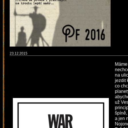
23.12.2015
Máme š
nechce
na uli
jezdit
co chc
planet
abycho
už Ve
princi
špíně,
a jen 
Nojon