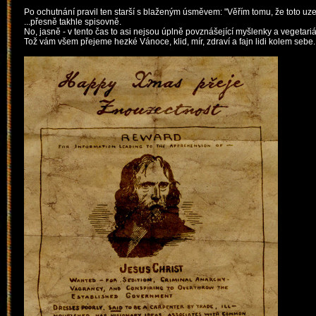
Po ochutnání pravil ten starší s blaženým úsměvem: "Věřím tomu, že toto uzen
...přesně takhle sp
isovně.
No, jasně - v tento čas to asi nejsou úplně povznášející myšlenky a vegetariá
Tož vám všem přejeme hezké Vánoce, klid, mír, zdraví a fajn lidi kolem sebe. 