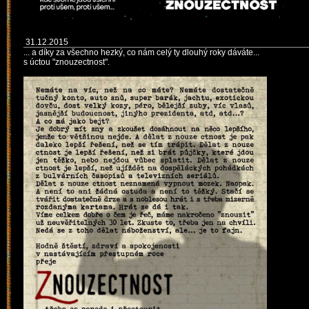
31.12.2015
... a díky za všechno hezký, co nám celý ty dlouhý roky dáváte...
s úctou "znouzectnost".