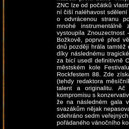
ZNC lze od počátků vlastn
ní čiší naléhavost sdělení
o odvrácenou stranu po
mnohé instrumentálně z
vystoupila Znouzectnost 
Božkově, poprvé před vě
dnů později hrála tamtéž 
díky následnému tragick
za bicí usedl definitivně
městském kole Festivalu
Rockfestem 88. Zde získa
(tehdy redaktora měsíční
talent a originalitu. 
kompromisu s konzervativní
že na následném gala v
svazákům nějak nepasoval
odehráno sedm veřejných 
pořádaného vánočního kon