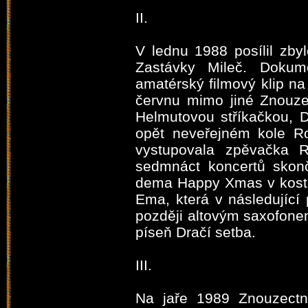
II.
V lednu 1988 posílil zbyl
Zastávky Mileč. Dokume
amatérský filmový klip na
červnu mimo jiné Znouze
Helmutovou stříkačkou, 
opět neveřejném kole Ro
vystupovala zpěvačka 
sedmnáct koncertů skonč
dema Happy Xmas v koste
Ema, která v následující
později altovým saxofonem
píseň Dračí setba.
III.
Na jaře 1989 Znouzectno