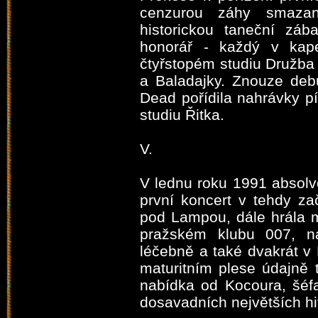
cenzurou záhy smazan
historickou taneční záb
honorář - každý v kape
čtyřstopém studiu Družba
a Baladajky. Znouze debu
Dead pořídila nahrávky p
studiu Řitka.
V.
V lednu roku 1991 absolv
první koncert v tehdy z
pod Lampou, dále hrála 
pražském klubu 007, na
léčebně a také dvakrát v 
maturitním plese údajně t
nabídka od Kocoura, šéfa
dosavadních největších hi