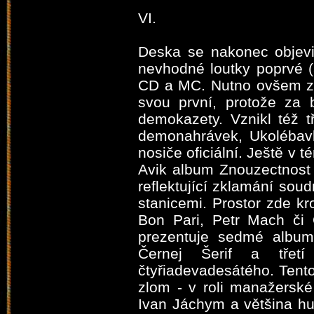
VI.
Deska se nakonec objev
nevhodné loutky poprvé (
CD a MC. Nutno ovšem zd
svou první, protože za 
demokazety. Vznikl též t
demonahrávek, Ukolébavky
nosiče oficiální. Ještě v 
Avik album Znouzectnost 
reflektující zklamání soud
stanicemi. Prostor zde kr
Bon Pari, Petr Mach či 
prezentuje sedmé album,
Černej Šerif a třet
čtyřiadevadesátého. Tento
zlom - v roli manažersk
Ivan Jáchym a většina hu