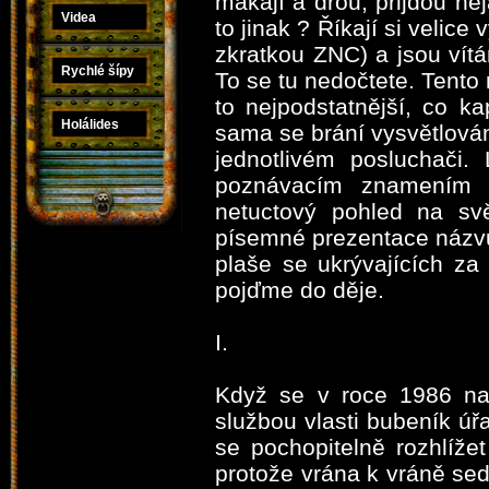
makají a dřou, přijdou ně
Videa
to jinak ? Říkají si velice
zkratkou ZNC) a jsou vítá
Rychlé šípy
To se tu nedočtete. Tento m
to nejpodstatnější, co k
Holálides
sama se brání vysvětlová
jednotlivém posluchači.
poznávacím znamením Z
netuctový pohled na svě
písemné prezentace názvu
plaše se ukrývajících za
pojďme do děje.
I.
Když se v roce 1986 nav
službou vlasti bubeník úř
se pochopitelně rozhlíž
protože vrána k vráně se