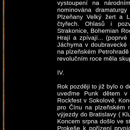
vystoupení na národní
nominována dramaturgy 
Plzeňany Velký žert a L
čtyřech. Ohlasů i poz
Strakonice, Bohemian Ro
Hrají a zpívají... (popr
Jáchyma v doubravecké S
na plzeňském Petrohradě 
revolučním roce měla skup
IV.
Rok později to již bylo o 
uveďme Punk dětem v p
Rockfest v Sokolově, Kon
pro Čínu na plzeňském n
výjezdy do Bratislavy ( Kl
Koncem srpna došlo ve s
Prokeše k pořízení prvn