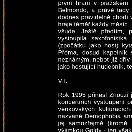
první hraní v pražském 
Belmondo, a právě tady
dodnes pravidelně chodí 
hraje téměř každý měsíc...
všude. Ještě předtím, 
vystoupila saxofonistk
(zpočátku jako host) kyt
Přéma, dosud kapelník 
neznámým, neboť již dřív
jako hostující hudebník, t
VII.
Rok 1995 přinesl Znouzi j
koncertních vystoupení p
venkovských kulturácíc
nazvané Démophobia aneb
jej samozřejmě (kromě d
výjimkou Goldy - ten vša