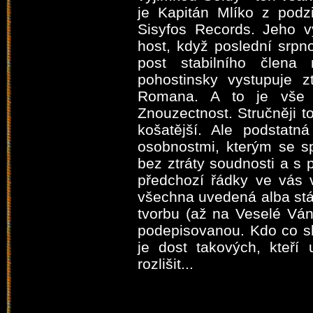
je Kapitán Mlíko z podz
Sisyfos Records. Jeho v
host, když poslední srpn
post stabilního člena
pohostinsky vystupuje 
Romana. A to je vše o
Znouzectnost. Stručněji t
košatější. Ale podstatn
osobnostmi, kterým se sp
bez ztráty soudnosti a s
předchozí řádky ve vás 
všechna uvedená alba stál
tvorbu (až na Veselé Vá
podepisovanou. Kdo co slo
je dost takových, kteří 
rozlišit...