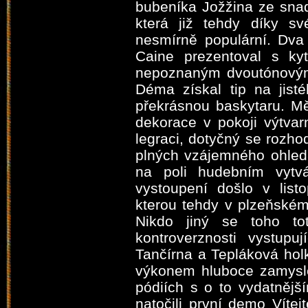
bubeníka Jožžina ze snad
která již tehdy díky s
nesmírně populární. Dva
Caine prezentoval s ky
nepoznaným dvoutónovým
Déma získal tip na jist
překrásnou baskytaru. Měl
dekorace v pokoji výtvar
legraci, dotyčný se rozhod
plných vzájemného ohledá
na poli hudebním vytvá
vystoupení došlo v list
kterou tehdy v plzeňské
Nikdo jiný se toho to
kontroverznosti vystup
Tančírna a Tepláková ho
výkonem hluboce zamysle
pódiích s o to vydatněj
natočili první demo Víte