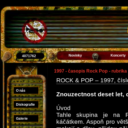
Novinky
Koncerty
4071762
1997 - časopis Rock Pop - rubrika 
ROCK & POP – 1997, číslo 
O nás
Znouzectnost deset let, 
Diskografie
Úvod
Tahle skupina je na P
Galerie
káčátkem. Aspoň pro větš