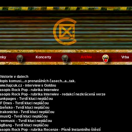
inky
Koncerty
Archiv
Vrba
historie v datech
opis komusi....o prenatálních časech...a...tak.
ww.hajcuk.cz - interview s Goldou
asopis Rock Pop - rubrika Interwiev
asopis Rock Pop - rubrika Interwiev - redakcí nezkrácená verze
unkpages - Tvrdí kluci nepláčou
F Dnes - Tvrdí kluci nepláčou
lzeňsko - Tvrdí kluci nepláčou
trakonicko - Tvrdí kluci nepláčou
musiQ - Tvrdí kluci nepláčou
reemusic - Tvrdí kluci nepláčou
igBang - Tvrdí kluci nepláčou
asopis Rock Pop - rubrika Recenze - Písně Instantního štěstí