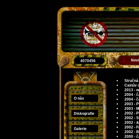
Nov
4070456
Stručná 
Cainův d
2013 - w
2004 - č
O nás
2004 - č
2003 - P
2003 - M
2002 - P
Diskografie
2002 - S
2002 - &
2002 - F
Galerie
2002 - B
2000 - č