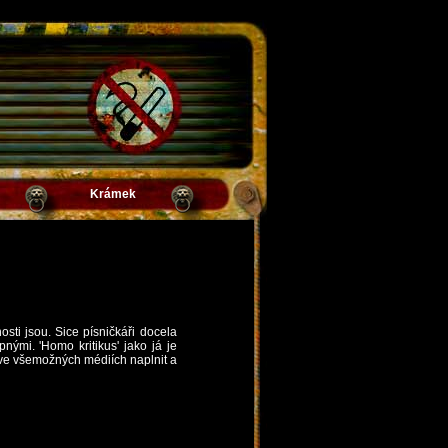
Krámek
sti jsou. Sice písničkáři docela
ými. 'Homo kritikus' jako já je
 ve všemožných médiích naplnit a