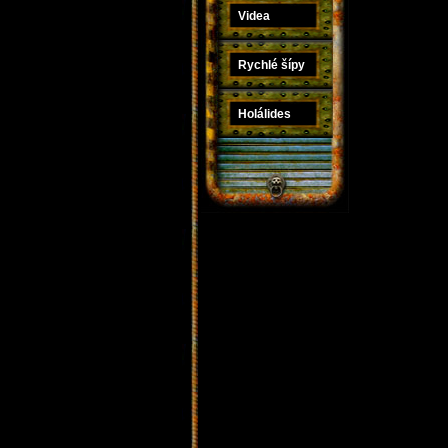
Videa
Rychlé šípy
Holálides