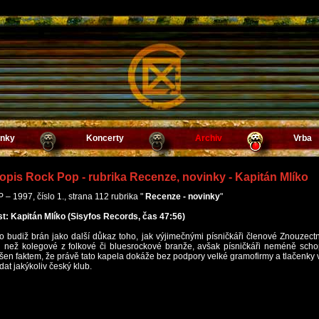
inky
Koncerty
Archiv
Vrba
opis Rock Pop - rubrika Recenze, novinky - Kapitán Mlíko
 1997, číslo 1., strana 112 rubrika "
Recenze - novinky
"
t: Kapitán Mlíko (Sisyfos Records, čas 47:56)
o budiž brán jako další důkaz toho, jak výjimečnými písničkáři členové Znouzectno
 než kolegové z folkové či bluesrockové branže, avšak písničkáři neméně schopn
šen faktem, že právě tato kapela dokáže bez podpory velké gramofirmy a tlačenky
dat jakýkoliv český klub.