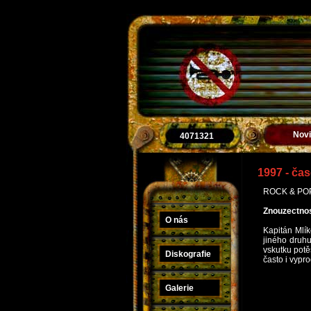
Nov
4071321
1997 - čas
ROCK & POP –
Znouzectnos
O nás
Kapitán Mlík
jiného druhu
vskutku potě
Diskografie
často i vypro
Galerie