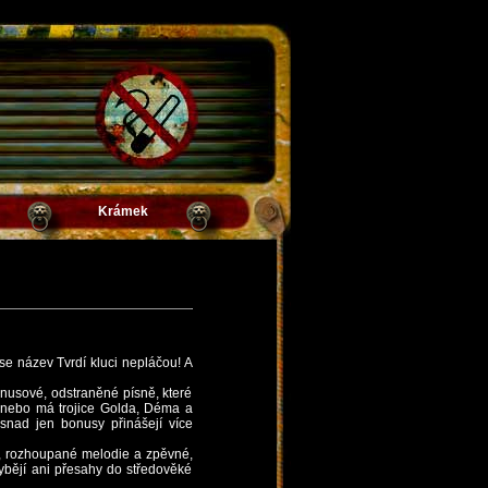
Krámek
e název Tvrdí kluci nepláčou! A
onusové, odstraněné písně, které
, nebo má trojice Golda, Déma a
nad jen bonusy přinášejí více
é, rozhoupané melodie a zpěvné,
hybějí ani přesahy do středověké