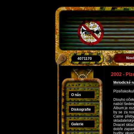
Nov
4071170
2002 - Plz
Melodické n
Plzeňsko/kul
O nás
Dlouho oček
nabízí šedes
Album je roz
Diskografie
by se za nor
Caine přeby
skladatelský
Galerie
Dvacet sklad
dobře zapama
hudby, vkusn