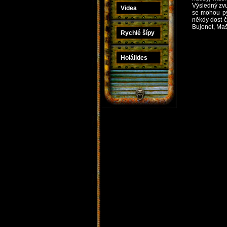
Výsledný zv
Videa
se mohou pyš
někdy dost č
Bujonet, Maš
Rychlé šípy
Holálides