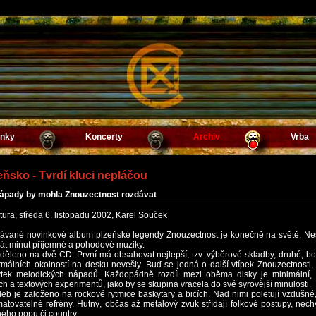
inky
Koncerty
Archiv
Vrba
eňsko - Tvrdí kluci nepláčou
ápady by mohla Znouzectnost rozdávat
tura, středa 6. listopadu 2002, Karel Souček
ávané novinkové album plzeňské legendy Znouzectnost je konečně na světě. Nes
át minut příjemné a pohodové muziky.
děleno na dvě CD. První má obsahovat nejlepší, tzv. výběrové skladby, druhé, b
málních okolností na desku nevešly. Buď se jedná o další vtípek Znouzectnosti
tek melodických nápadů. Každopádně rozdíl mezi oběma disky je minimální, s
ch a textových experimentů, jako by se skupina vracela do své syrovější minulosti.
eb je založeno na rockové rytmice baskytary a bicích. Nad nimi poletují vzdušn
tovatelné refrény. Hutný, občas až metalový zvuk střídají folkové postupy, nec
ého popu či country.