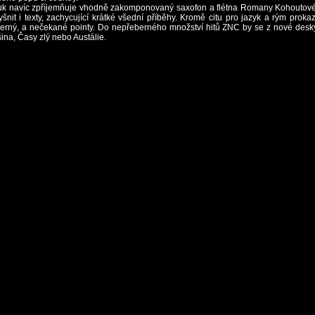
uk navíc zpříjemňuje vhodně zakomponovaný saxofon a flétna Romany Kohoutové
nit i texty, zachycující krátké všední příběhy. Kromě citu pro jazyk a rým prokaz
erný, a nečekané pointy. Do nepřeberného množství hitů ZNC by se z nové desky 
ina, Časy zlý nebo Austálie.