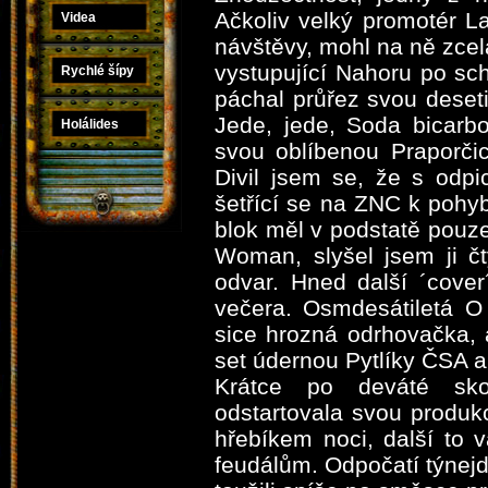
Ačkoliv velký promotér La
Videa
návštěvy, mohl na ně zce
vystupující Nahoru po sc
Rychlé šípy
páchal průřez svou deset
Jede, jede, Soda bicarb
Holálides
svou oblíbenou Praporčic
Divil jsem se, že s odpi
šetřící se na ZNC k pohyb
blok měl v podstatě pouze
Woman, slyšel jsem ji čt
odvar. Hned další ´cover
večera. Osmdesátiletá O
sice hrozná odrhovačka, 
set údernou Pytlíky ČSA a
Krátce po deváté sko
odstartovala svou produk
hřebíkem noci, další to 
feudálům. Odpočatí týnejdž