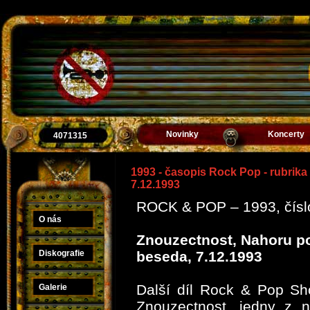
Novinky
Koncerty
4071315
1993 - časopis Rock Pop - rubrik
7.12.1993
ROCK & POP – 1993, číslo 
O nás
Znouzectnost, Nahoru po
Diskografie
beseda, 7.12.1993
Další díl Rock & Pop Sh
Galerie
Znouzectnost, jedny z n