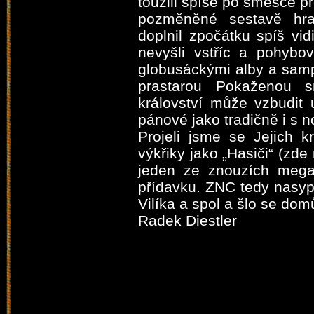
toužili spíše po směsce p
pozměněné sestavě hraj
doplnil zpočátku spíš vidi
nevyšli vstříc a pohyb
globusáckými alby a sampl
prastarou Pokaženou s
království může vzbudit 
pánové jako tradičně i s 
Projeli jsme se Jejich 
výkřiky jako „Hasiči“ (zd
jeden ze znouzích megahi
přídavku. ZNC tedy nasyp
Vilíka a spol a šlo se dom
Radek Diestler