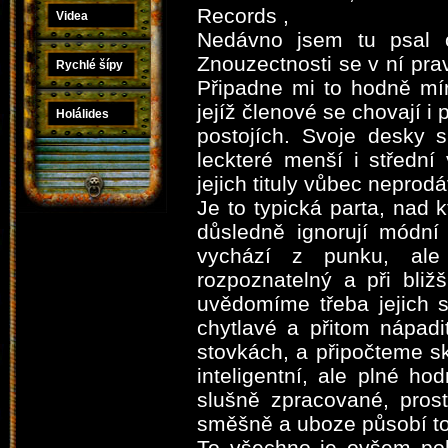
Records ,
Videa
Nedávno jsem tu psal o
Znouzectnosti se v ní prav
Rychlé šípy
Připadne mi to hodně mí
jejíž členové se chovají i 
Holálides
postojích. Svoje desky s
leckteré menší i střední
jejich tituly vůbec neprodá
Je to typická parta, nad 
důsledně ignorují módní 
vychází z punku, ale
rozpoznatelný a při bli
uvědomíme třeba jejich 
chytlavé a přitom nápadi
stovkách, a připočteme sk
inteligentní, ale plné h
slušně zpracované, prost
směšně a uboze působí to, 
To všechno je ovšem poh