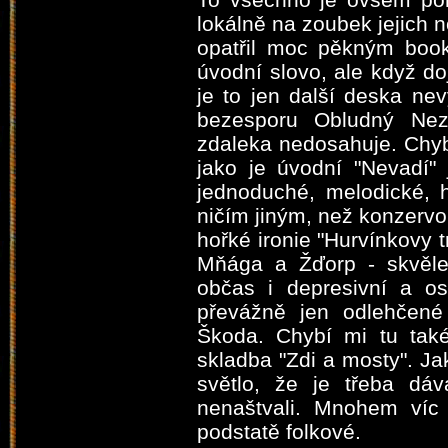
lokálně na zoubek jejich n
opatřil moc pěkným book
úvodní slovo, ale když d
je to jen další deska nevy
bezesporu Obludný Nez
zdaleka nedosahuje. Chybí
jako je úvodní "Nevadí" 
jednoduché, melodické, 
ničím jiným, než konzervou
hořké ironie "Hurvínkovy 
Mňága a Žďorp - skvěle.
občas i depresivní a os
převážně jen odlehčené 
Škoda. Chybí mi tu také
skladba "Zdi a mosty". Ja
světlo, že je třeba dá
nenaštvali. Mnohem víc
podstatě folkové.