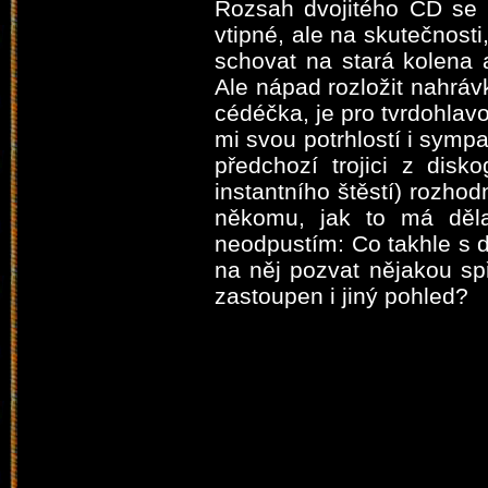
Rozsah dvojitého CD se n
vtipné, ale na skutečnosti
schovat na stará kolena 
Ale nápad rozložit nahráv
cédéčka, je pro tvrdohla
mi svou potrhlostí i symp
předchozí trojici z disk
instantního štěstí) rozhod
někomu, jak to má dělat
neodpustím: Co takhle s d
na něj pozvat nějakou sp
zastoupen i jiný pohled?