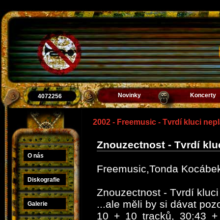
Novinky
Koncerty
4072256
2002 - Freemusic - Tvrdí kluci nep
Znouzectnost - Tvrdí klu
O nás
Freemusic,Tonda Kocábek,
Diskografie
Znouzectnost - Tvrdí kluc
...ale měli by si dávat poz
Galerie
10 + 10 tracků, 30:43 +