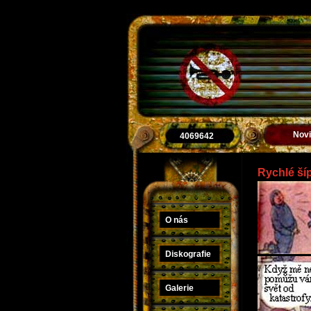
Nov
4069642
Rychlé šíp
O nás
Diskografie
Galerie