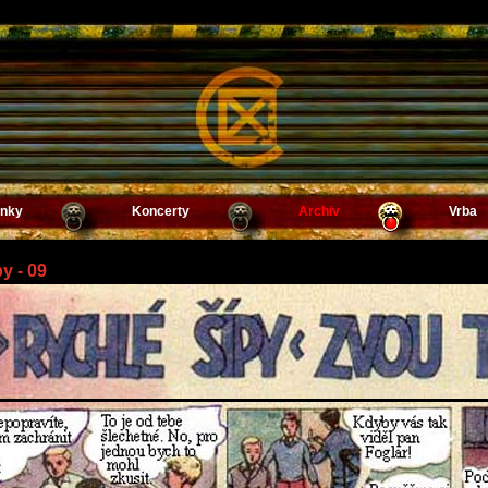
inky
Koncerty
Archiv
Vrba
y - 09