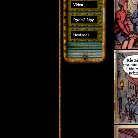
Videa
Rychlé šípy
Holálides