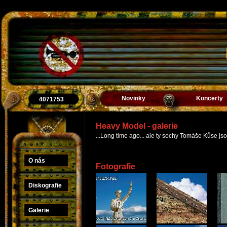
Novinky
Koncerty
4071753
Heavy Model - galerie
...Long time ago... ale ty sochy Tomáše Kůse jsou 
O nás
Fotografie
Diskografie
Galerie