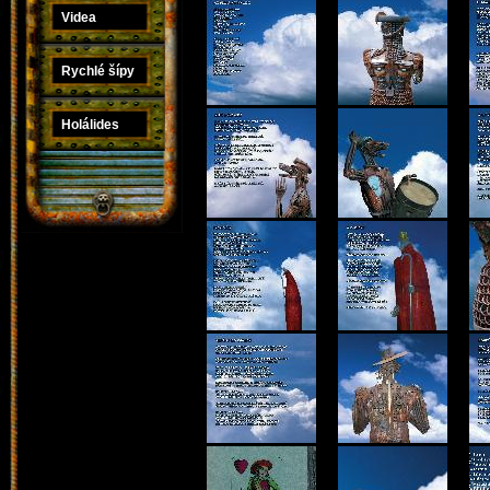
Videa
Rychlé šípy
Holálides