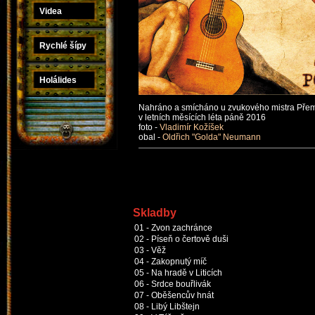
Videa
Rychlé šípy
Holálides
Nahráno a smícháno u zvukového mistra Přemk
v letních měsících léta páně 2016
foto -
Vladimír Kožíšek
obal -
Oldřich "Golda" Neumann
Skladby
01 - Zvon zachránce
02 - Píseň o čertově duši
03 - Věž
04 - Zakopnutý míč
05 - Na hradě v Liticích
06 - Srdce bouřlivák
07 - Oběšencův hnát
08 - Libý Libštejn