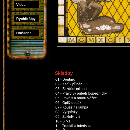
Videa
Rychlé šípy
Holálides
Skladby
01 - Doutník
02 - Katův příběh
03 - Zazdění milenci
04 - Pravdivý příběh loupežnický
05 - Pověst o hradu Věžce
06 - Opilý dudák
07 - Kouzelná lampa
08 - Vycpávky
09 - Zakletý rytíř
10 - Sirka
11 - Truhlář a loteristka