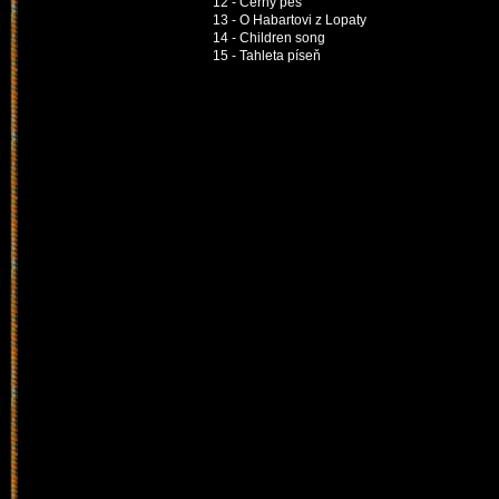
12 - Černý pes
13 - O Habartovi z Lopaty
14 - Children song
15 - Tahleta píseň