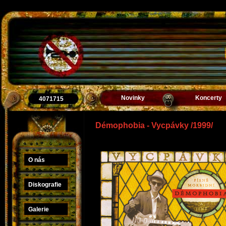
Novinky
Koncerty
4071715
Démophobia - Vycpávky /1999/
O nás
Diskografie
Galerie